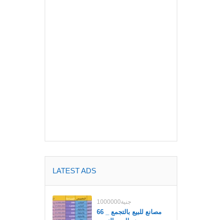
LATEST ADS
1000000جنية
مصانع للبيع بالتجمع _ 66