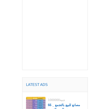
LATEST ADS
1000000جنية
مصانع للبيع بالتجمع _ 66