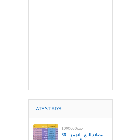
LATEST ADS
1000000جنية
مصانع للبيع بالتجمع _ 66