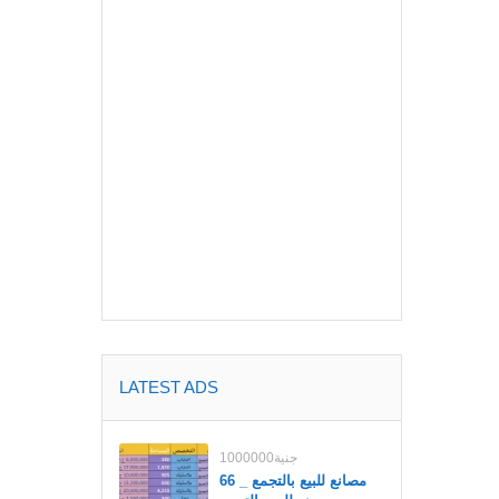
LATEST ADS
1000000جنية
مصانع للبيع بالتجمع _ 66