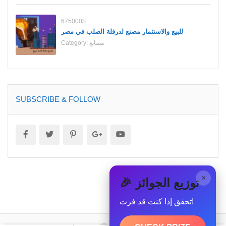
675000$
للبيع والاستثمار مصنع لدرفلة الصلب في مصر
مصانع
Category:
SUBSCRIBE & FOLLOW
×
🎉 توزيع الجوائز
تحقق إذا كنت قد فزت!