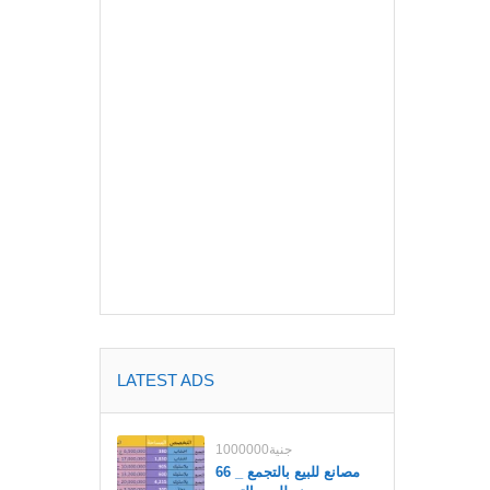
LATEST ADS
1000000جنية
مصانع للبيع بالتجمع _ 66