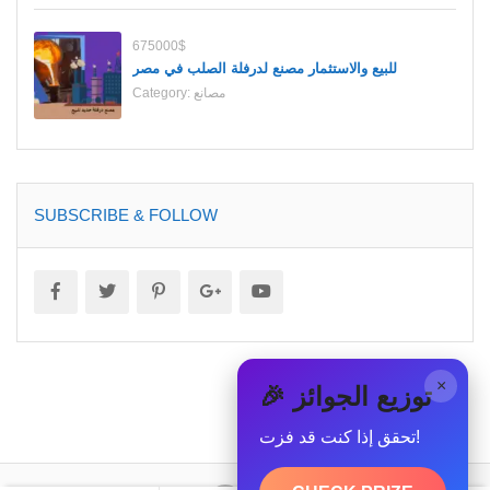
675000$
للبيع والاستثمار مصنع لدرفلة الصلب في مصر
مصانع
Category:
SUBSCRIBE & FOLLOW
×
🎉 توزيع الجوائز
تحقق إذا كنت قد فزت!