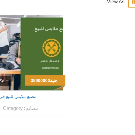
View As:
38000000جنية
Sale
مصنع ملابس للبيع فى 
مصانع
Category :