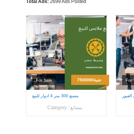
Total Ads:
2699 Ads Posted
7500000جنية
For Sale
For 
العبور
مصنع 300 متر 4 ادوار للبيع
مصانع
Category :