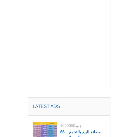
LATEST ADS
1000000جنية
مصانع للبيع بالتجمع _ 66