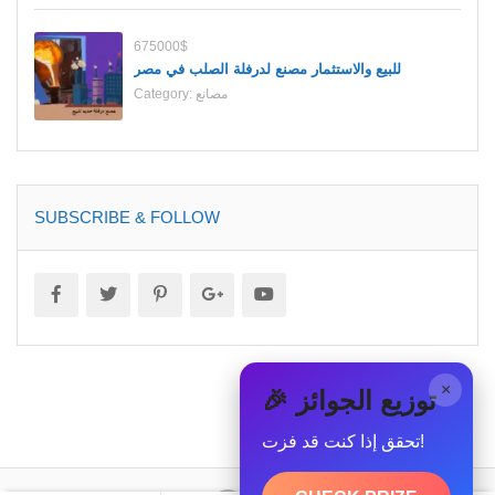
675000$
للبيع والاستثمار مصنع لدرفلة الصلب في مصر
مصانع
Category:
SUBSCRIBE & FOLLOW
×
🎉 توزيع الجوائز
تحقق إذا كنت قد فزت!