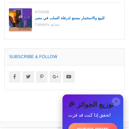
675000$
للبيع والاستثمار مصنع لدرفلة الصلب في مصر
مصانع
Category:
SUBSCRIBE & FOLLOW
×
🎉 توزيع الجوائز
تحقق إذا كنت قد فزت!