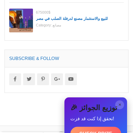
675000$
للبيع والاستثمار مصنع لدرفلة الصلب في مصر
مصانع
Category:
SUBSCRIBE & FOLLOW
×
🎉 توزيع الجوائز
تحقق إذا كنت قد فزت!