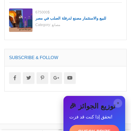
675000$
للبيع والاستثمار مصنع لدرفلة الصلب في مصر
مصانع
Category:
SUBSCRIBE & FOLLOW
×
🎉 توزيع الجوائز
تحقق إذا كنت قد فزت!