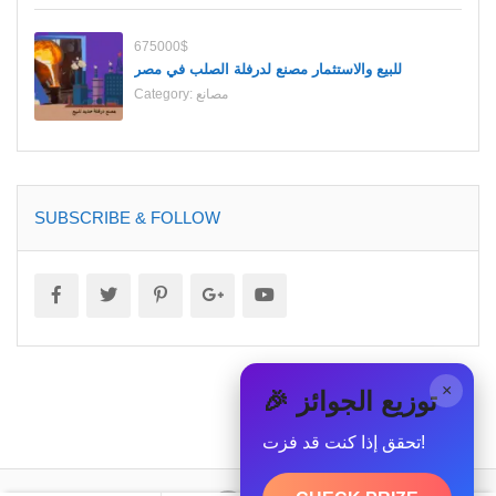
675000$
للبيع والاستثمار مصنع لدرفلة الصلب في مصر
مصانع
Category:
SUBSCRIBE & FOLLOW
×
🎉 توزيع الجوائز
تحقق إذا كنت قد فزت!