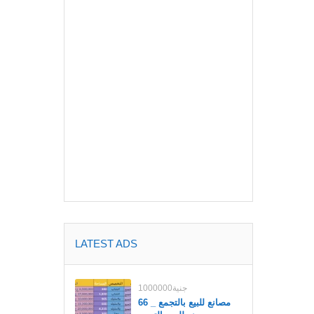
LATEST ADS
1000000جنية
مصانع للبيع بالتجمع _ 66