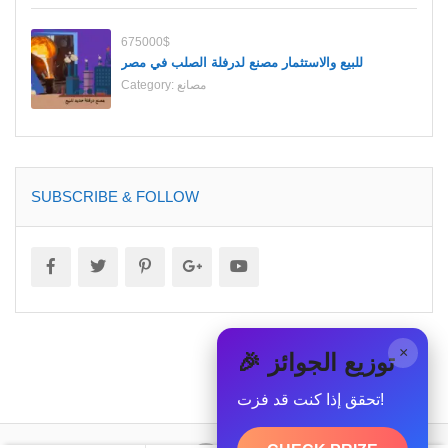
675000$
للبيع والاستثمار مصنع لدرفلة الصلب في مصر
مصانع
Category:
SUBSCRIBE & FOLLOW
×
🎉 توزيع الجوائز
تحقق إذا كنت قد فزت!