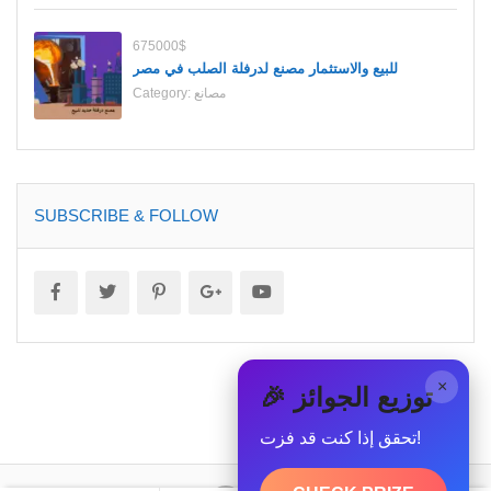
675000$
للبيع والاستثمار مصنع لدرفلة الصلب في مصر
مصانع
Category:
SUBSCRIBE & FOLLOW
×
🎉 توزيع الجوائز
تحقق إذا كنت قد فزت!