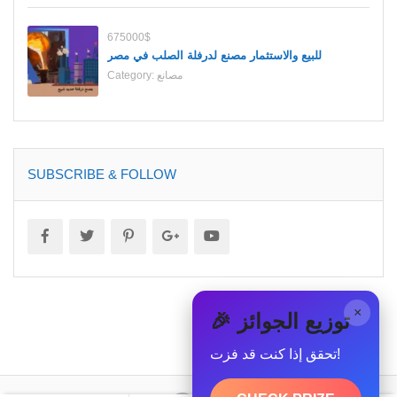
675000$
للبيع والاستثمار مصنع لدرفلة الصلب في مصر
مصانع
Category:
SUBSCRIBE & FOLLOW
×
🎉 توزيع الجوائز
تحقق إذا كنت قد فزت!