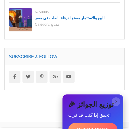
675000$
للبيع والاستثمار مصنع لدرفلة الصلب في مصر
مصانع
Category:
SUBSCRIBE & FOLLOW
×
🎉 توزيع الجوائز
تحقق إذا كنت قد فزت!