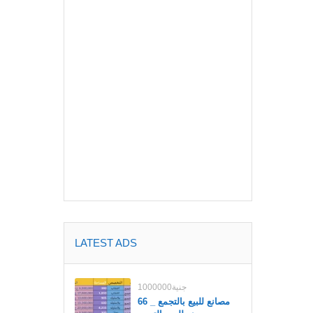
LATEST ADS
1000000جنية
مصانع للبيع بالتجمع _ 66