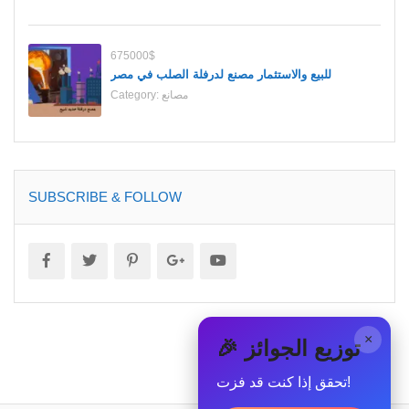
675000$
للبيع والاستثمار مصنع لدرفلة الصلب في مصر
مصانع
Category:
SUBSCRIBE & FOLLOW
×
🎉 توزيع الجوائز
تحقق إذا كنت قد فزت!