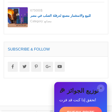
675000$
للبيع والاستثمار مصنع لدرفلة الصلب في مصر
مصانع
Category:
SUBSCRIBE & FOLLOW
×
🎉 توزيع الجوائز
تحقق إذا كنت قد فزت!