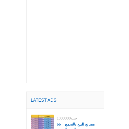
LATEST ADS
1000000جنية
مصانع للبيع بالتجمع _ 66