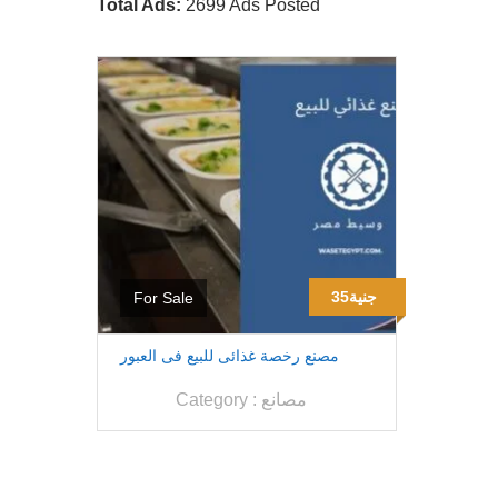
Total Ads:
2699 Ads Posted
35جنية
For Sale
مصنع رخصة غذائى للبيع فى العبور
مصانع
Category :