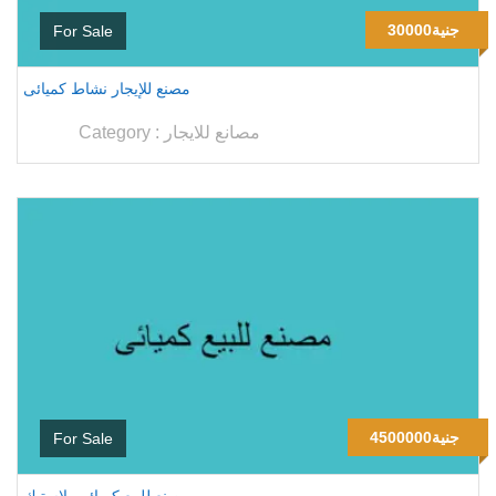
30000جنية
For Sale
مصنع للإيجار نشاط كميائى
مصانع للايجار
Category :
4500000جنية
For Sale