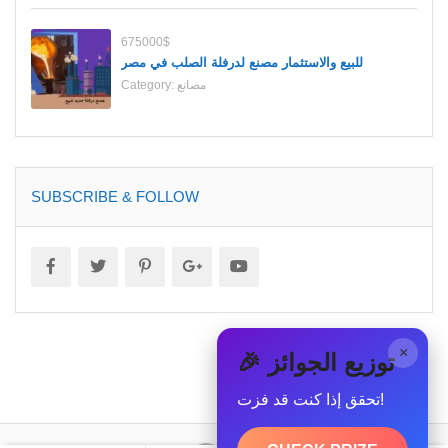
675000$
للبيع والاستثمار مصنع لدرفلة الصلب في مصر
مصانع
Category:
SUBSCRIBE & FOLLOW
×
🎉 توزيع الجوائز
تحقق إذا كنت قد فزت!