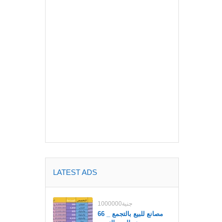
LATEST ADS
1000000جنية
مصانع للبيع بالتجمع _ 66