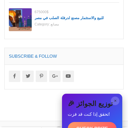
675000$
للبيع والاستثمار مصنع لدرفلة الصلب في مصر
مصانع
Category:
SUBSCRIBE & FOLLOW
×
🎉 توزيع الجوائز
تحقق إذا كنت قد فزت!