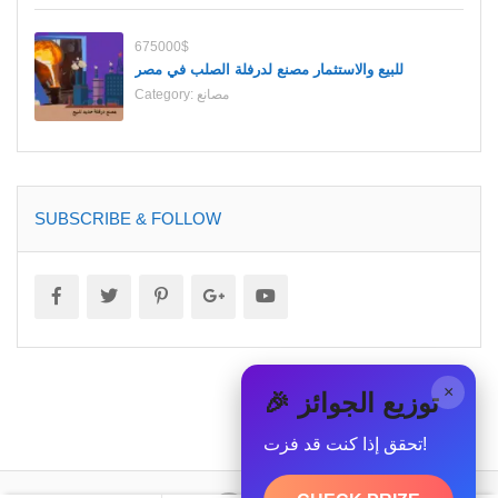
675000$
للبيع والاستثمار مصنع لدرفلة الصلب في مصر
مصانع
Category:
SUBSCRIBE & FOLLOW
×
🎉 توزيع الجوائز
تحقق إذا كنت قد فزت!