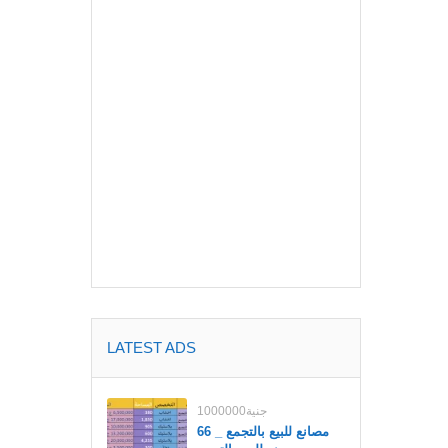
LATEST ADS
1000000جنية
مصانع للبيع بالتجمع _ 66