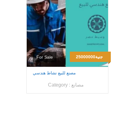
25000000جنية
For Sale
مصنع للبيع نشاط هندسي
مصانع
Category :