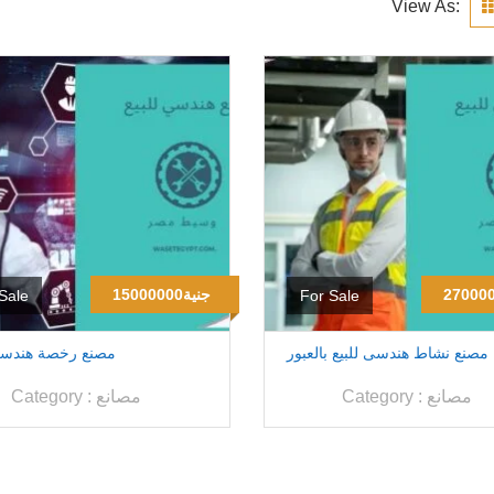
View As:
15000000جنية
Sale
For Sale
مصنع نشاط هندسى للبيع بالعبور
مصنع رخصة هندسى 
مصانع
Category :
مصانع
Category :