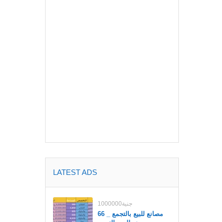
LATEST ADS
1000000جنية
مصانع للبيع بالتجمع _ 66