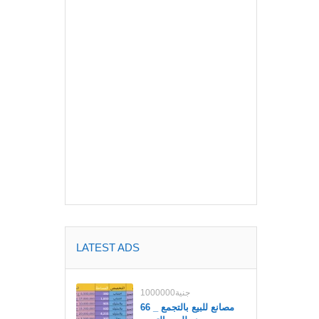
LATEST ADS
1000000جنية
مصانع للبيع بالتجمع _ 66