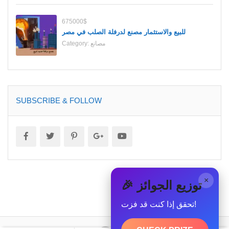
675000$
للبيع والاستثمار مصنع لدرفلة الصلب في مصر
مصانع
Category:
SUBSCRIBE & FOLLOW
×
🎉 توزيع الجوائز
تحقق إذا كنت قد فزت!