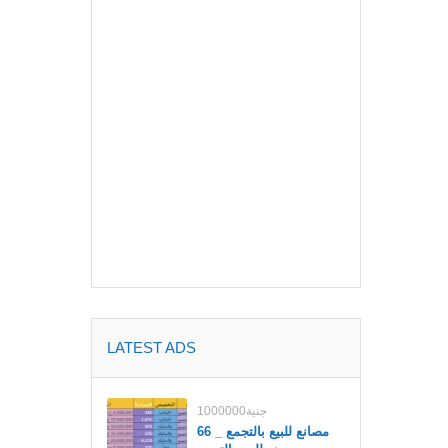
LATEST ADS
1000000جنية
مصانع للبيع بالتجمع _ 66