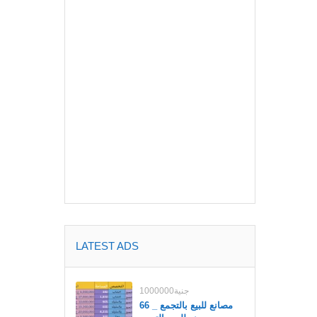
LATEST ADS
1000000جنية
مصانع للبيع بالتجمع _ 66