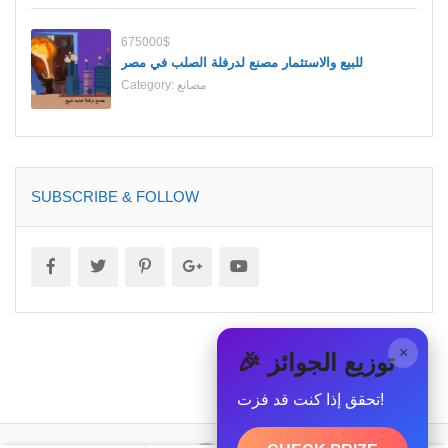
675000$
للبيع والاستثمار مصنع لدرفلة الصلب في مصر
مصانع
Category:
SUBSCRIBE & FOLLOW
×
🎉 توزيع الجوائز
تحقق إذا كنت قد فزت!