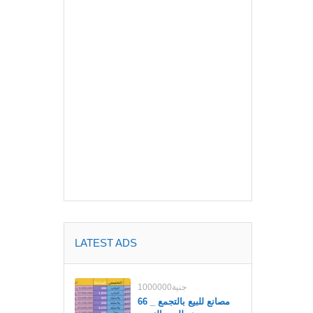
LATEST ADS
1000000جنية
مصانع للبيع بالتجمع _ 66