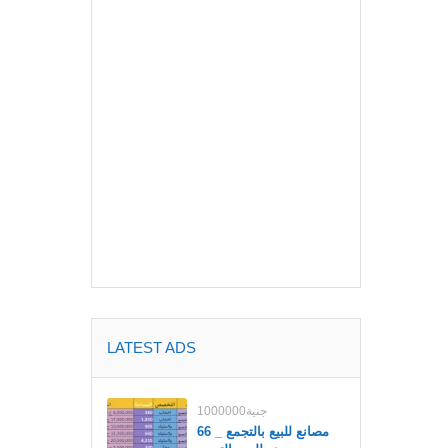
LATEST ADS
1000000جنية
مصانع للبيع بالتجمع _ 66