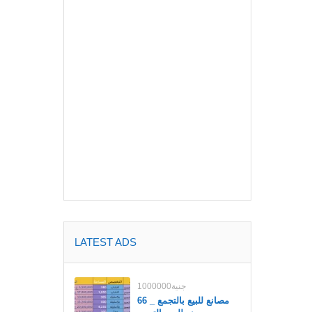
LATEST ADS
1000000جنية
مصانع للبيع بالتجمع _ 66