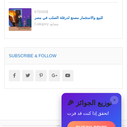
675000$
للبيع والاستثمار مصنع لدرفلة الصلب في مصر
مصانع
Category:
SUBSCRIBE & FOLLOW
×
🎉 توزيع الجوائز
تحقق إذا كنت قد فزت!