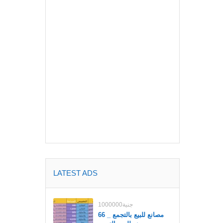
LATEST ADS
1000000جنية
مصانع للبيع بالتجمع _ 66