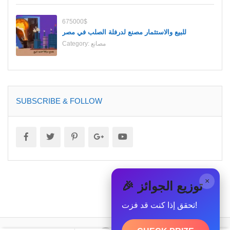
675000$
للبيع والاستثمار مصنع لدرفلة الصلب في مصر
مصانع
Category:
SUBSCRIBE & FOLLOW
×
🎉 توزيع الجوائز
تحقق إذا كنت قد فزت!