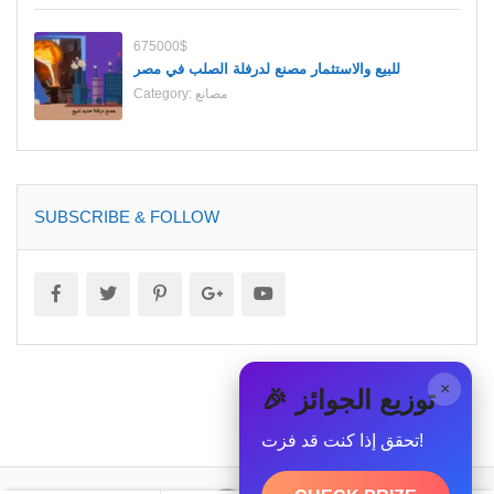
675000$
للبيع والاستثمار مصنع لدرفلة الصلب في مصر
مصانع
Category:
SUBSCRIBE & FOLLOW
×
🎉 توزيع الجوائز
تحقق إذا كنت قد فزت!