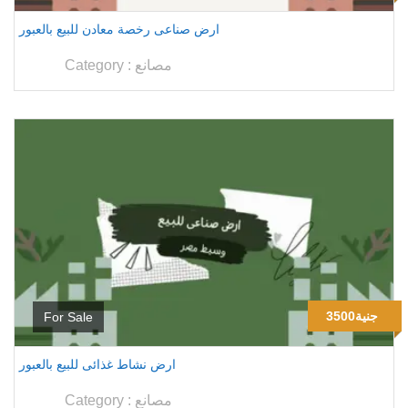
ارض صناعى رخصة معادن للبيع بالعبور
مصانع
Category :
3500جنية
For Sale
ارض نشاط غذائى للبيع بالعبور
مصانع
Category :