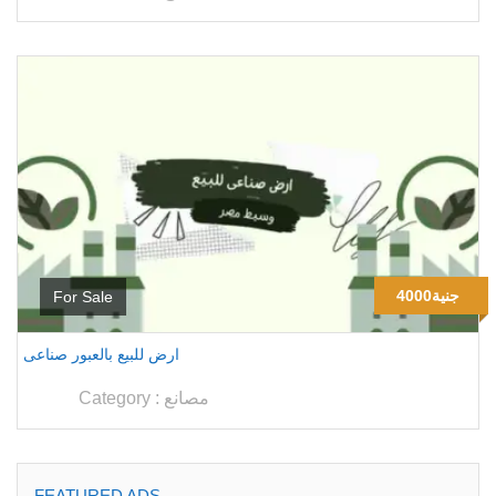
4000جنية
For Sale
ارض للبيع بالعبور صناعى
مصانع
Category :
FEATURED ADS