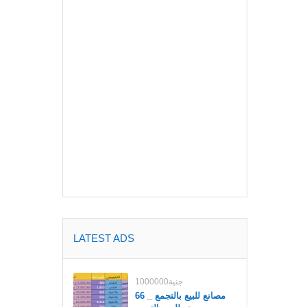
LATEST ADS
1000000جنية
مصانع للبيع بالتجمع _ 66