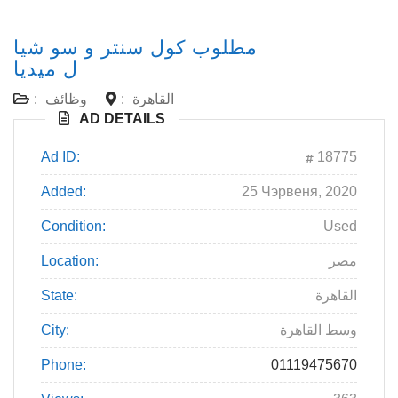
مطلوب كول سنتر و سو شيا
ل ميديا
:
وظائف
:
القاهرة
AD DETAILS
Ad ID:
18775
Added:
25 Чэрвеня, 2020
Condition:
Used
Location:
مصر
State:
القاهرة
City:
وسط القاهرة
Phone:
01119475670