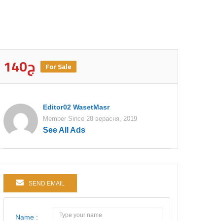
140ج
For Sale
Editor02 WasetMasr
Member Since 28 верасня, 2019
See All Ads
SEND EMAIL
Name :