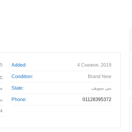
5
Added:
4 Снежня, 2019
140ج
Condition:
Brand New
م
State:
بني سويف
بن
Phone:
01128395372
4