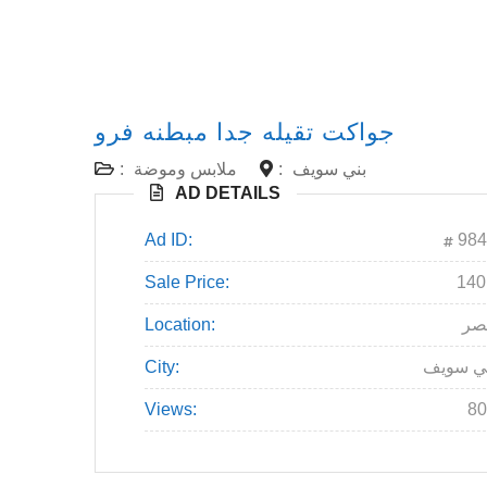
جواكت تقيله جدا مبطنه فرو
:
ملابس وموضة
:
بني سويف
AD DETAILS
Ad ID:
984
Sale Price:
Location:
صر
City:
ي سويف
Views:
80