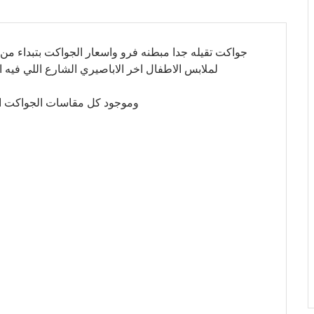
جواكت تقيله جدا مبطنه فرو واسعار الجواكت بتبداء من 140 جنية واللي عايز يسال علي سعر جاكت يتفض
لملابس الاطفال اخر الاباصيري الشارع اللي فيه التو
وموجود كل مقاسات الجواكت او