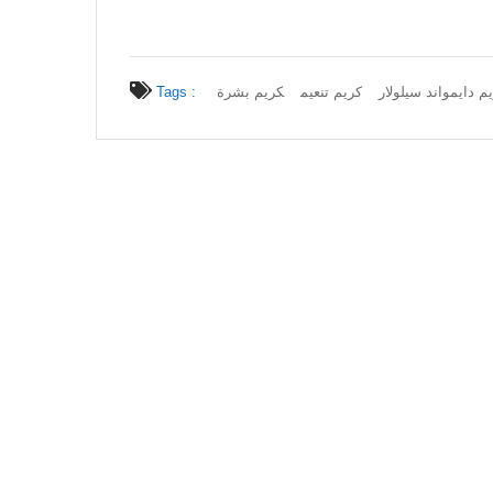
Tags :
كريم بشرة
كريم تنعيم
م دايمواند سيلولار