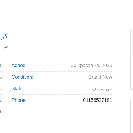
كري
بني 
8
Added:
30 Красавіка, 2020
جني
Condition:
Brand New
م
State:
بني سويف
بن
Phone:
01156527181
0