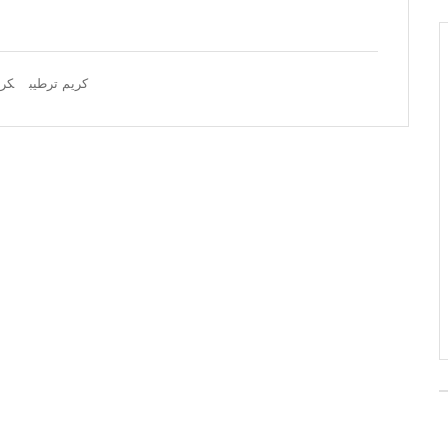
كريم ترطيب
كري