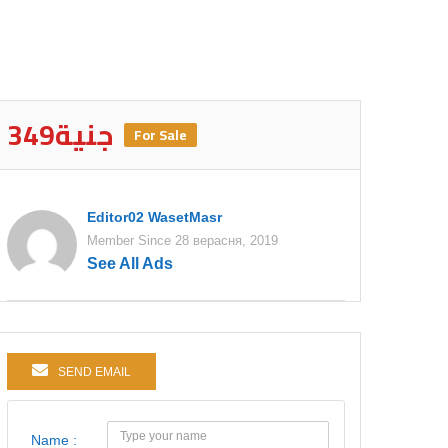
349جنية
For Sale
Editor02 WasetMasr
Member Since 28 верасня, 2019
See All Ads
SEND EMAIL
Name :