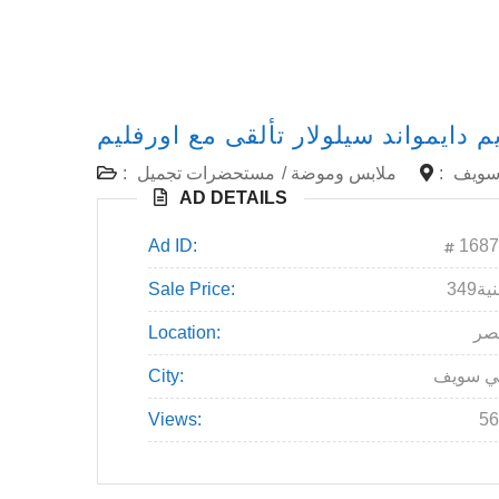
م دايمواند سيلولار تألقى مع اورفليم
:
مستحضرات تجميل
/
ملابس وموضة
:
سويف
AD DETAILS
Ad ID:
1687
Sale Price:
349ة
Location:
صر
City:
ي سويف
Views:
56