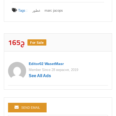
marc jacops
عطور
Tags :
165ج
For Sale
Editor02 WasetMasr
Member Since 28 верасня, 2019
See All Ads
SEND EMAIL