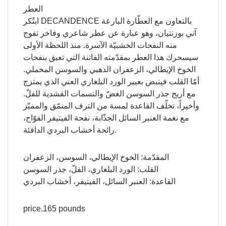
العطر
ابتُكر DECANDENCE بالتعاون مع العطّارة البارعة
آني بوزنتيان، وهو عبارة عن عطر شاعري وفاخر تفوح
منه النفحات الخشبيّة الآسرة. منذ اللحظة الأولى
سيسحرك هذا العطر بمقدّمته الفاتنة التي تعبق بنفحات
الخوخ الإيطالي، الزعفران الذهبي والسوسن المخملي.
أمّا القلب فينبض بعبير الورد البلغاري الغني الذي يمتزج
مع أريج جذر السوسن الغضّ والنسمات القشدية للفلّ.
وأخيراً، تخلّف القاعدة لمسة من الترف المنمّق والمميّز
مع نغمة العنبر السائل الجذّابة، نفحة الفيتيفر الفوّاح،
رائحة أخشاب البردي الدافئة.
المقدّمة: الخوخ الإيطالي، السوسن، الزعفران
القلب: الورد البلغاري، الفلّ، جذر السوسن
القاعدة: العنبر السائل، الفيتيفر، أخشاب البردي
price.165 pounds