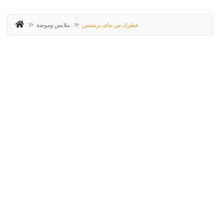
عطرك من ماى برنسس
ملابس وموضة