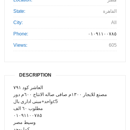
State:
القاهرة
City:
All
Phone:
٠١٠٩١١٠٠٧٨٥
Views:
605
DESCRIPTION
العاشر كود ٧٩١
مصنع للايجار ١٣٠٠م صافى صاله الانتاج ٦٠٠م دور
واحد+مبنى ادارى بالc5
مطلوب ٦٠ الف
٠١٠٩١١٠٠٧٨٥
وسيط مصر
كما يوجد