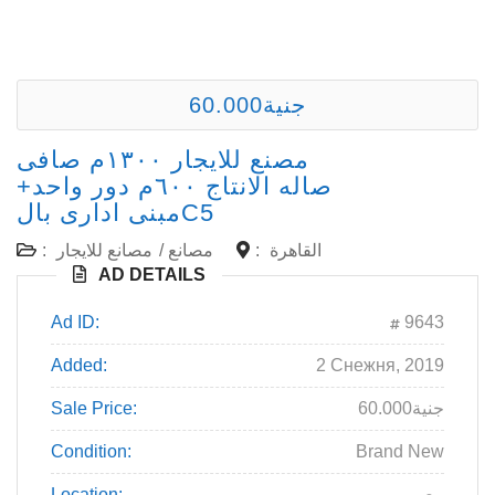
60.000جنية
مصنع للايجار ١٣٠٠م صافى
صاله الانتاج ٦٠٠م دور واحد+
مبنى ادارى بالC5
:
مصانع للايجار
/
مصانع
:
القاهرة
AD DETAILS
Ad ID:
9643
Added:
2 Снежня, 2019
Sale Price:
60.000جنية
Condition:
Brand New
Location:
مصر