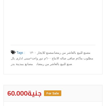
Tags :
مصنع للايجار ١٣٠٠
مصنع للبيع بالعاشر من رمضان
م صافى صاله الانتاج ٦٠٠م دور واحد+مبنى ادارى بالc5مطلوب م
صنع للبيع بالعاشر من رمضان
مصانع بمدينة بدر
60.000جنية
For Sale