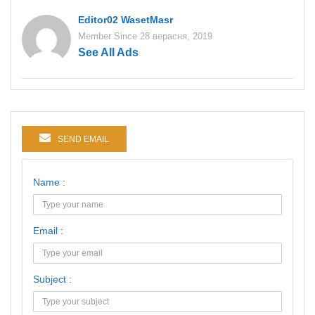
Editor02 WasetMasr
Member Since 28 верасня, 2019
See All Ads
SEND EMAIL
Name :
Email :
Subject :