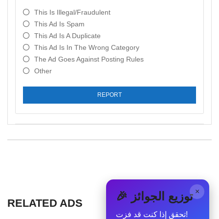
This Is Illegal/fraudulent
This Ad Is Spam
This Ad Is A Duplicate
This Ad Is In The Wrong Category
The Ad Goes Against Posting Rules
Other
REPORT
×
🎉 توزيع الجوائز
RELATED ADS
تحقق إذا كنت قد فزت!