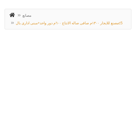
مصانع
مصنع للايجار ١٣٠٠م صافى صاله الانتاج ٦٠٠م دور واحد+مبنى ادارى بالc5