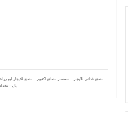
مصنع غذائي للايجار
سمسار مصانع اكتوبر
مصنع للايجار ابو رواش
بال٨٠٠فدان كهربا ٦٩ قابل للزيادهمصنع للايجار بالعاشر من رمضان 2019