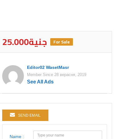
25.000جنية
For Sale
Editor02 WasetMasr
Member Since 28 верасня, 2019
See All Ads
SEND EMAIL
Name :