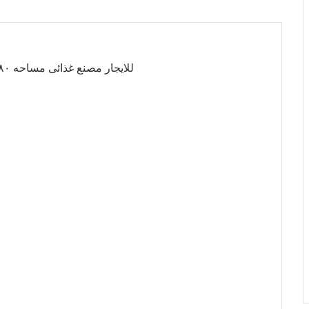
للايجار مصنع غذائى مساحه ٦٨٠م صافى ٤٢٠م بال٨٠٠فدان كهربا ٦٩ قابل للزياده