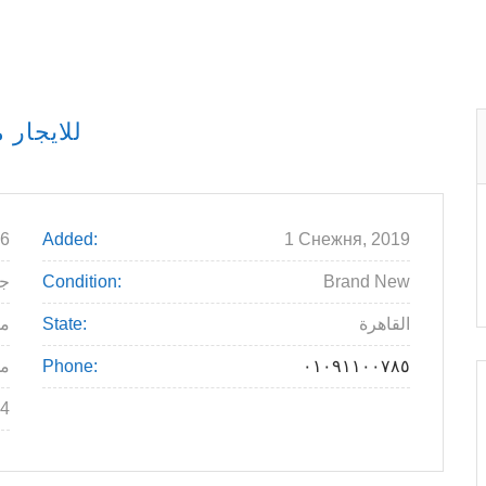
للايجار مصنع
6
Added:
1 Снежня, 2019
جنية
Condition:
Brand New
م
State:
القاهرة
مد
Phone:
٠١٠٩١١٠٠٧٨٥
4