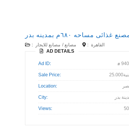
 غذائى مساحه ٦٨٠م بمدينه بدر
:
مصانع للايجار
/
مصانع
:
القاهرة
AD DETAILS
Ad ID:
940
Sale Price:
25.000
Location:
صر
City:
ينة بدر
Views:
50