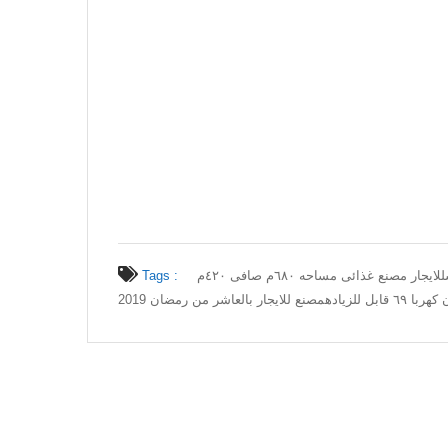
Tags :
للايجار مصنع غذائى مساحه ٦٨٠م صافى ٤٢٠م