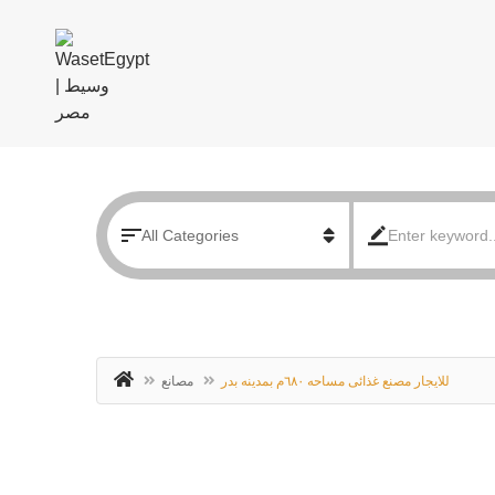
للايجار مصنع غذائى مساحه ٦٨٠م بمدينه بدر
مصانع