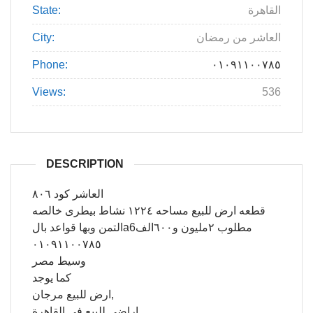
State:
القاهرة
City:
العاشر من رمضان
Phone:
٠١٠٩١١٠٠٧٨٥
Views:
536
DESCRIPTION
العاشر كود ٨٠٦
قطعه ارض للبيع مساحه ١٢٢٤ نشاط بيطرى خالصه
التمن وبها قواعد بالa6مطلوب ٢مليون و٦٠٠الف
٠١٠٩١١٠٠٧٨٥
وسيط مصر
كما يوجد
ارض للبيع مرجان,
اراضي للبيع في القاهرة,