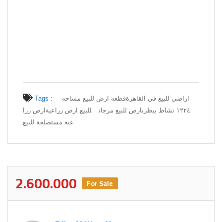
Tags :
قطعه ارض للبيع مساحه
اراضي للبيع في القاهرة
١٢٢٤ نشاط بيطرىارض للبيع مرجان
للبيع ارض زراعية
ارض زرا
عية مستصلحة للبيع
2.600.000
For Sale