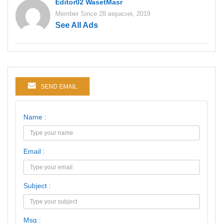
Editor02 WasetMasr
Member Since 28 верасня, 2019
See All Ads
SEND EMAIL
Name :
Email :
Subject :
Msg :