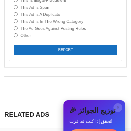
This Is Illegal/fraudulent
This Ad Is Spam
This Ad Is A Duplicate
This Ad Is In The Wrong Category
The Ad Goes Against Posting Rules
Other
REPORT
×
🎉 توزيع الجوائز
RELATED ADS
تحقق إذا كنت قد فزت!